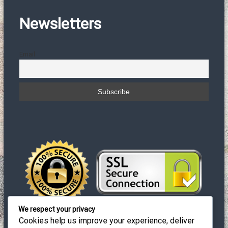
η
ε
τ
ν
Newsletters
ο
ο
κ
α
θ
Email
α
ρ
ι
σ
τ
ή
ρ
ι
α
We respect your privacy
Cookies help us improve your experience, deliver