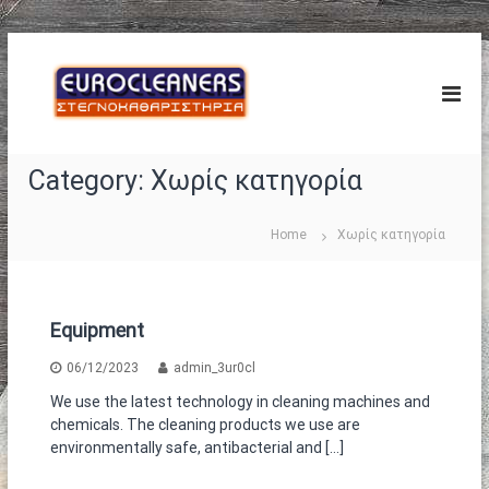
S
E
k
Σ
τ
i
u
ε
p
r
γ
t
o
ν
o
ο
C
Category:
Χωρίς κατηγορία
c
κ
l
o
α
e
θ
n
Home
Χωρίς κατηγορία
α
a
t
ρ
e
n
ι
n
e
σ
t
τ
r
Equipment
ή
s
ρ
06/12/2023
admin_3ur0cl
®
ι
α
We use the latest technology in cleaning machines and
–
chemicals. The cleaning products we use are
Τ
environmentally safe, antibacterial and […]
α
π