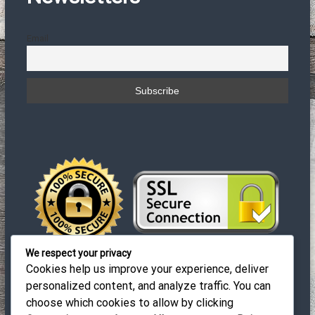
γ
Email
η
σ
η
ά
ρ
θ
ρ
We respect your privacy
ω
Cookies help us improve your experience, deliver
personalized content, and analyze traffic. You can
ν
choose which cookies to allow by clicking
© 2019-2023 EuroCleaners. All Rights Reserved |